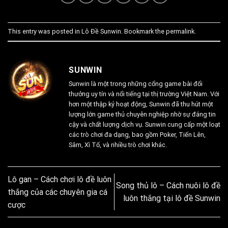
This entry was posted in
Lô Đề Sunwin
. Bookmark the
permalink
.
SUNWIN
Sunwin là một trong những cổng game bài đổi
thưởng uy tín và nổi tiếng tại thị trường Việt Nam. Với
hơn một thập kỷ hoạt động, Sunwin đã thu hút một
lượng lớn game thủ chuyên nghiệp nhờ sự đáng tin
cậy và chất lượng dịch vụ. Sunwin cung cấp một loạt
các trò chơi đa dạng, bao gồm Poker, Tiến Lên,
Sâm, Xì Tố, và nhiều trò chơi khác.
Lô gan – Cách chơi lô đề luôn
Song thủ lô – Cách nuôi lô đề
thắng của các chuyên gia cá
luôn thắng tại lô đề Sunwin
cược