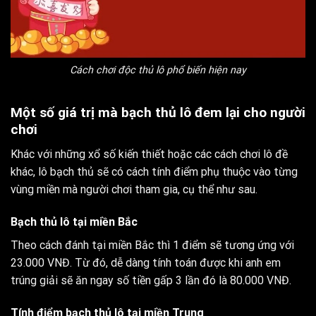
Cách chơi độc thủ lô phổ biến hiện nay
Một số giá trị mà bạch thủ lô đem lại cho người
chơi
Khác với những xổ số kiến thiết hoặc các cách chơi lô đề
khác, lô bạch thủ sẽ có cách tính điểm phụ thuộc vào từng
vùng miền mà người chơi tham gia, cụ thể như sau.
Bạch thủ lô tại miền Bắc
Theo cách đánh tại miền Bắc thì 1 điểm sẽ tương ứng với
23.000 VNĐ. Từ đó, dễ dàng tính toán được khi anh em
trúng giải sẽ ăn ngay số tiền gấp 3 lần đó là 80.000 VNĐ.
Tính điểm bạch thủ lô tại miền Trung