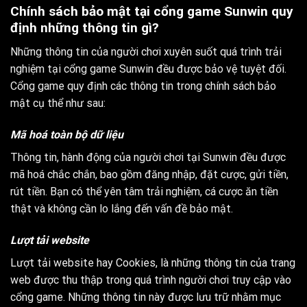
Chính sách bảo mật tại cổng game Sunwin quy
định những thông tin gì?
Những thông tin của người chơi xuyên suốt quá trình trải
nghiệm tại cổng game Sunwin đều được bảo vệ tuyệt đối.
Cổng game quy định các thông tin trong chính sách bảo
mật cụ thể như sau:
Mã hoá toàn bộ dữ liệu
Thông tin, hành động của người chơi tại Sunwin đều được
mã hoá chắc chắn, bao gồm đăng nhập, đặt cược, gửi tiền,
rút tiền. Bạn có thể yên tâm trải nghiệm, cá cược ăn tiền
thật và không cần lo lắng đến vấn đề bảo mật.
Lượt tải website
Lượt tải website hay Cookies, là những thông tin của trang
web được thu thập trong quá trình người chơi truy cập vào
cổng game. Những thông tin này được lưu trữ nhằm mục