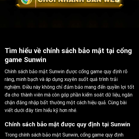
Tìm hiểu về chính sách bảo mật tại cổng
game Sunwin
Chính sách bảo mật Sunwin được cổng game quy định rõ
ràng, minh bạch và áp dụng xuyên suốt quá trình trải
nghiệm. Điều này không chỉ đảm bảo mang đến quyền lợi tốt
đa cho thành viên mà còn góp phần kiểm soát dữ liệu, ngăn
chặn đăng nhập bất thường một cách hiệu quả. Cùng bài
viết dưới đây tìm hiểu kỹ hơn nhé.
Chính sách bảo mật được quy định tại Sunwin
Trong chính sách bảo mật Sunwin, cổng game quy định