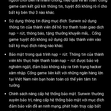
người chơi diễn ra nhanh chóng, hiệu quả và an toàn. Cổng
game cam kết giữ kín thông tin, tuyệt đối không rò rỉ cho
bất kỳ bên thứ 3 nào khác.
Sử dụng thông tin đúng mục đích: Sunwin sử dụng
thông tin của thành viên để hỗ trợ thanh toán giao dịch
nạp – rút, thông báo, tặng thưởng khuyến mãi,… Cổng
game tuyệt đối không sử dụng dữ liệu thành viên vào
bất kỳ mục đích riêng nào khác.
Bảo mật trong quá trình nạp – rút: Thông tin của thành
viên khi thực hiện thanh toán nạp – rút được bảo vệ
nghiêm ngặt, đảm bảo không xảy ra tình trạng hacker
xâm nhập. Cổng game liên kết với những ngân hàng lớn
tại Việt Nam nên bạn hoàn toàn có thể yên tâm tin
tưởng.
Chính sách nâng cấp hệ thống bảo mật: Sunwin thường
xuyên bảo trì, nâng cấp hệ thống bảo mật với mục đích
đảm bảo vấn đề an ninh mạng, phát hiện truy cập bất