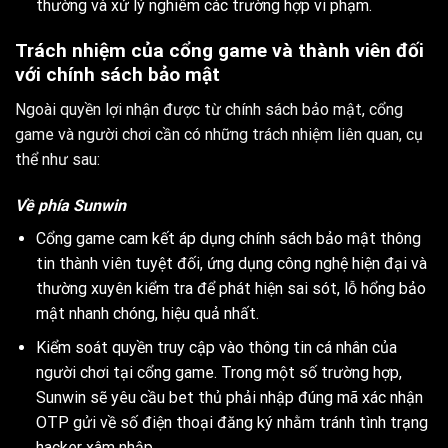
thường và xử lý nghiêm các trường hợp vi phạm.
Trách nhiệm của cổng game và thành viên đối
với chính sách bảo mật
Ngoài quyền lợi nhận được từ chính sách bảo mật, cổng
game và người chơi cần có những trách nhiệm liên quan, cụ
thể như sau:
Về phía Sunwin
Cổng game cam kết áp dụng chính sách bảo mật thông
tin thành viên tuyệt đối, ứng dụng công nghệ hiện đại và
thường xuyên kiểm tra để phát hiện sai sót, lỗ hổng bảo
mật nhanh chóng, hiệu quả nhất.
Kiểm soát quyền truy cập vào thông tin cá nhân của
người chơi tại cổng game. Trong một số trường hợp,
Sunwin sẽ yêu cầu bet thủ phải nhập đúng mã xác nhận
OTP gửi về số điện thoại đăng ký nhằm tránh tình trạng
hacker xâm nhập.