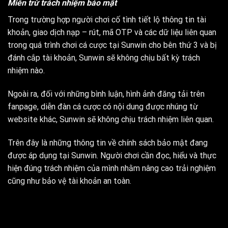
Miễn trừ trách nhiệm bảo mật
Trong trường hợp người chơi cố tình tiết lộ thông tin tài
khoản, giao dịch nạp – rút, mã OTP và các dữ liệu liên quan
trong quá trình chơi cá cược tại Sunwin cho bên thứ 3 và bị
đánh cắp tài khoản, Sunwin sẽ không chịu bất kỳ trách
nhiệm nào.
Ngoài ra, đối với những bình luận, hình ảnh đăng tải trên
fanpage, diễn đàn cá cược có nội dung được nhúng từ
website khác, Sunwin sẽ không chịu trách nhiệm liên quan.
Trên đây là những thông tin về chính sách bảo mật đang
được áp dụng tại Sunwin. Người chơi cần đọc, hiểu và thực
hiện đúng trách nhiệm của mình nhằm nâng cao trải nghiệm
cũng như bảo vệ tài khoản an toàn.