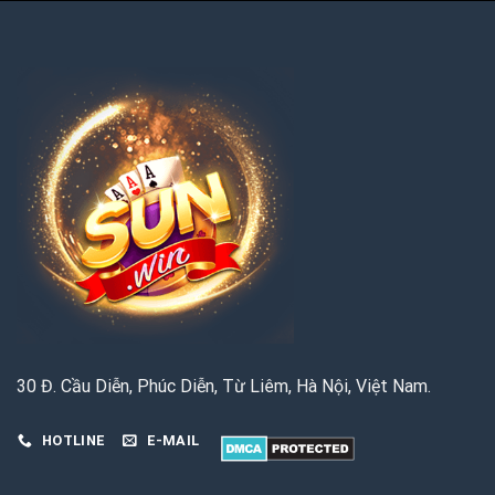
30 Đ. Cầu Diễn, Phúc Diễn,
Từ Liêm,
Hà Nội,
Việt Nam.
HOTLINE
E-MAIL