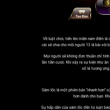
Về luật chơi, tiến lên miền nam đếm lá
cái sẽ chia cho mỗi người 13 lá bài với b
Mọi người sẽ không đơn thuần chỉ tính t
lần tiền cược. Khi xảy ra sự kiện như ăn 
số lá tương ứng.
Sâm lốc là một phiên bản “nhanh hơn” củ
hơn dành cho bạn. Khá
Sự hấp dẫn của sâm lốc đến từ luật báo