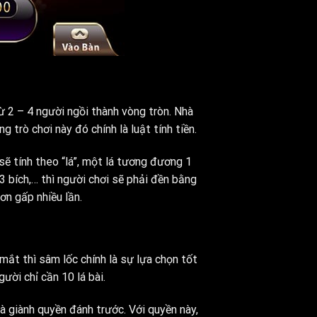
ừ 2 – 4 người ngồi thành vòng tròn. Nhà
g trò chơi này đó chính là luật tính tiền.
 sẽ tính theo “lá”, một lá tương đương 1
t 3 bích,… thì người chơi sẽ phải đền bằng
ơn gấp nhiều lần.
mắt thì sâm lốc chính là sự lựa chọn tốt
ười chỉ cần 10 lá bài.
 giành quyền đánh trước. Với quyền này,