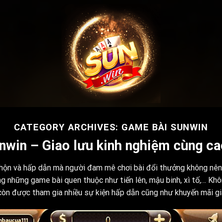
CATEGORY ARCHIVES:
GAME BÀI SUNWIN
nwin – Giao lưu kinh nghiệm cùng ca
nhộn và hấp dẫn mà người đam mê chơi bài đổi thưởng không nên 
g những game bài quen thuộc như tiến lên, mậu binh, xì tố,… Khôn
òn được tham gia nhiều sự kiện hấp dẫn cũng như khuyến mãi giá