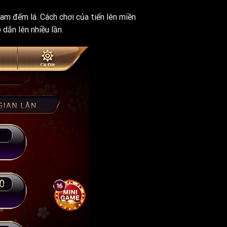
am đếm lá. Cách chơi của tiến lên miền
dẫn lên nhiều lần.