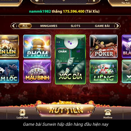
Game bài Sunwin hấp dẫn hàng đầu hiện nay