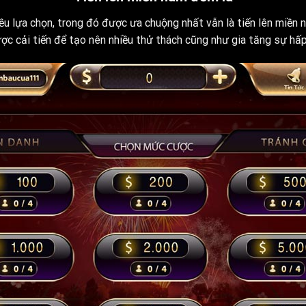
ều lựa chọn, trong đó được ưa chuộng nhất vẫn là tiến lên miền n
c cải tiến để tạo nên nhiều thử thách cũng như gia tăng sự hấp 